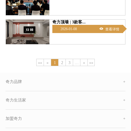
奇力顶墙 | 3款客...

2026-01-08
查看详情
««
«
1
2
3
…
»
»»
奇力品牌
+
奇力生活家
+
加盟奇力
+