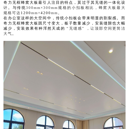
奇力无框蜂窝大板最引人注目的特点，莫过于其无缝的一体化设
计。与传统
300mm×300mm规格的小扣板相比，蜂窝大板最大
规格可达
1200
mm×
4200
mm。
在办公室这样的大空间中，传统小扣板会带来明显的割裂感。而
奇力无框蜂窝大板因尺寸变大，板子数量减少，安装缝隙也大幅
减少，安装效果有种浑然天成的
“无缝感” ，让顶部空间更简洁
大气
。