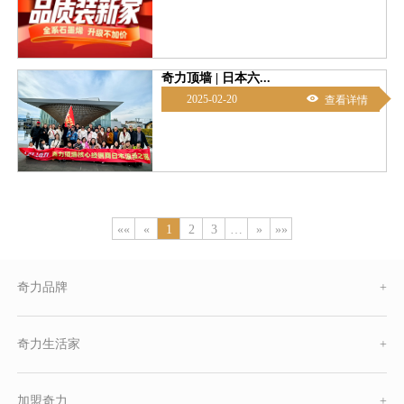
奇力顶墙 | 日本六...

2025-02-20
查看详情
««
«
1
2
3
…
»
»»
奇力品牌
+
奇力生活家
+
加盟奇力
+